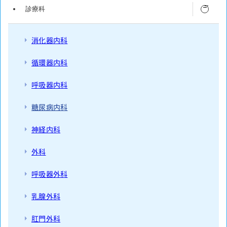
交通アクセス
診療科
インターネット予約
消化器内科
循環器内科
呼吸器内科
糖尿病内科
神経内科
外科
呼吸器外科
乳腺外科
肛門外科