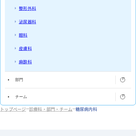
整形外科
泌尿器科
眼科
皮膚科
麻酔科
部門
チーム
薬剤科
トップページ
診療科・部門・チーム
糖尿病内科
放射線科
栄養サポートチーム
検査科
認知症ケアサポートチーム