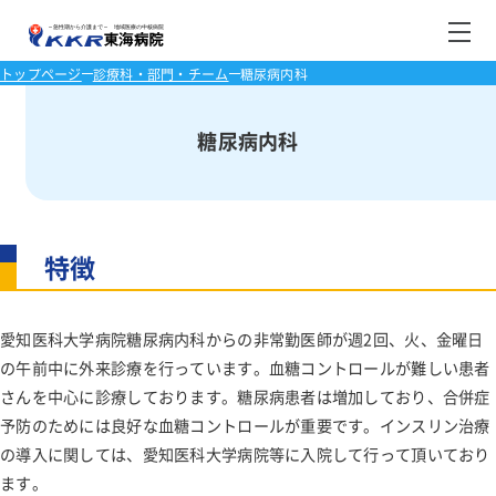
特徴
外来診療担当医表
トップページ
診療科・部門・チーム
糖尿病内科
ご来院の皆さまへ
糖尿病内科
診療科・部門
外来のご案内
診療科
健診・人間ドック
入院のご案内
診察について
特徴
部門
施設・在宅サービス
東海健康管理センターの特徴
消化器内科
外来医師担当表
患者さんへのお願い
入院の手続
センター
当院について
循環器内科
介護老人保健施設ちよだ
休診情報
愛知医科大学病院糖尿病内科からの非常勤医師が週2回、火、金曜日
薬剤科
センター長挨拶
入院生活
医師紹介
の午前中に外来診療を行っています。血糖コントロールが難しい患者
チーム
呼吸器内科
夜間・休日救急診療
放射線科
医療関係者の方へ
院長挨拶
さんを中心に診療しております。糖尿病患者は増加しており、合併症
内視鏡センター
訪問看護ステーションちよだ
入院費用とお支払い
医師紹介
入所
予防のためには良好な血糖コントロールが重要です。インスリン治療
交通アクセス
糖尿病内科
マイナ保険証
検査科
内視鏡外科手術センター
地域医療連携センター
お部屋について
栄養サポートチーム
の導入に関しては、愛知医科大学病院等に入院して行って頂いており
理念と沿革
ショートステイ
指定居宅介護支援事業所ちよだ
外来診療担当医表
交通アクセス
医療設備紹介
神経内科
ます。
リハビリテーション科
下肢静脈瘤・リンパ浮腫・血管センター
フロアマップ