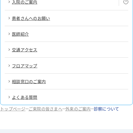
入院のご案内
患者さんへのお願い
入院の手続
入院生活
医師紹介
入院費用とお支払い
交通アクセス
お部屋について
フロアマップ
お見舞い、付きそい
相談窓口のご案内
よくある質問
トップページ
ご来院の皆さまへ
外来のご案内
診察について