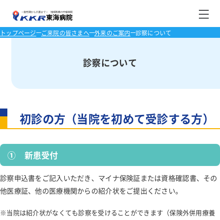
トップページ
ご来院の皆さまへ
外来のご案内
診察について
ご来院の皆さまへ
診察について
診療科・部門
外来のご案内
診療科
健診・人間ドック
入院のご案内
診察について
初診の方（当院を初めて受診する方）
部門
施設・在宅サービス
東海健康管理センターの特徴
消化器内科
外来医師担当表
患者さんへのお願い
入院の手続
センター
当院について
循環器内科
介護老人保健施設ちよだ
休診情報
薬剤科
センター長挨拶
① 新患受付
入院生活
医師紹介
チーム
呼吸器内科
夜間・休日救急診療
放射線科
医療関係者の方へ
院長挨拶
内視鏡センター
診察申込書をご記入いただき、マイナ保険証または資格確認書、その
訪問看護ステーションちよだ
入院費用とお支払い
医師紹介
入所
交通アクセス
他医療証、他の医療機関からの紹介状をご提出ください。
糖尿病内科
マイナ保険証
検査科
内視鏡外科手術センター
地域医療連携センター
お部屋について
栄養サポートチーム
理念と沿革
ショートステイ
指定居宅介護支援事業所ちよだ
外来診療担当医表
交通アクセス
医療設備紹介
当院は紹介状がなくても診察を受けることができます（保険外併用療養
神経内科
リハビリテーション科
下肢静脈瘤・リンパ浮腫・血管センター
フロアマップ