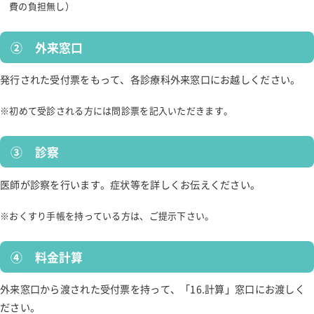
お見舞い、付きそい
認知症ケアサポートチーム
費の負担無し）
デイケア
患者さんの予約方法
病院概要
外科
臨床工学科
東海腹部ヘルニアセンター
コース・オプション一覧
緩和ケアチーム
採用情報
訪問リハビリテーション
相談窓口のご案内
② 外来窓口
呼吸器外科
連携医療機関
栄養科
手外科センター
施設認定・基準
摂食・嚥下チーム
施設案内
協会けんぽ・特定健診・がん検診
発行された受付票をもって、各診療科外来窓口にお越しください。
乳腺外科
よくある質問
看護部
骨粗鬆症リエゾンサービス（OLS）チーム
保険薬局の方へ
生活について
公示物について
初めて受診される方には問診票を記入いただきます。
肛門外科
費用について
医療安全部
看護部紹介
費用について
お問い合わせご相談
教育体制
整形外科
東海病院 広報誌
感染制御部
052-711-6131
③ 診察
予約～当日の流れ
アクセス
部署紹介
泌尿器科
地域医療連携センター
医師が診察を行います。症状等を詳しくお伝えください。
当院の取り組み
先輩ナースの声
よくある質問
健診結果の活用
眼科
勤務・福利厚生
おくすり手帳を持っている方は、ご提示下さい。
感染防止対策
皮膚科
求人情報
検査結果の見方
④ 料金計算
所定疾患施設療養費算定状況
麻酔科
よくある質問
採用情報
外来窓口から渡された受付票を持って、「16.計算」窓口にお渡しく
ださい。