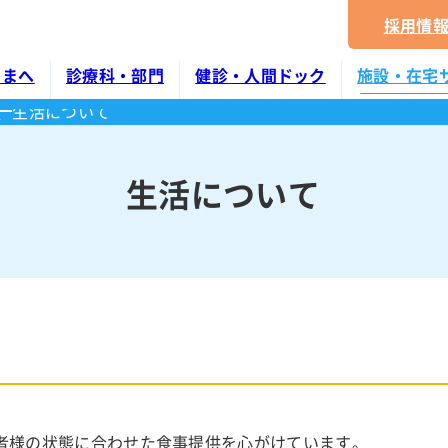
採用情
さまへ
診療科・部門
健診・人間ドック
施設・在宅
だ
生活について
部門
センターの特徴
施設ちよだ
センター
入院のご案内
協会けんぽ・特定健診・がん検診
東海病院 広報誌
訪問看護
生活について
薬剤科
て
費用について
入院の手続
拶
約方法
費用について
当院の取り組み
指定居宅
放射線科
当表
テイ
アクセス
入院生活
検査科
予約～当日の流れ
よくある質問
入院費用とお支払い
リハビリテーション科
救急診療
リテーション
感染防止対策
お部屋について
準
へ
健診結果の活用
臨床工学科
証
所定疾患施設療養費算定状況
お見舞い、付きそい
ション一覧
て
検査結果の見方
栄養科
て
採用情報
看護部
者様の状態に合わせた食事提供を心がけています。