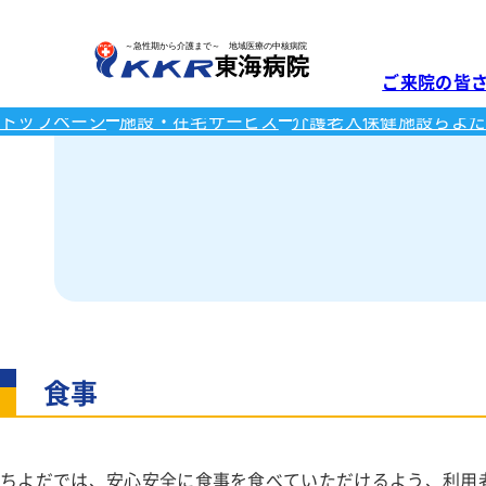
ご来院の皆
トップページ
施設・在宅サービス
介護老人保健施設ちよ
診療科
ご来院の皆さまへ
診療科・部門
健診・人間ドック
施設・在宅サービス
当院について
医療関係者の方へ
外来のご案内
東海健康管理
介護老人保健
院長挨拶
地域医療連携
消化器内科
診察につい
入所
センター長挨
理念と沿革
患者さんの予
循環器内科
外来医師担
ショートス
呼吸器内科
医師紹介
病院概要
連携医療機関
休診情報
デイケア
糖尿病内科
夜間・休日
訪問リハビ
医療設備紹介
施設認定・基
保険薬局の方
神経内科
食事
マイナ保険
施設案内
コース・オプ
公示物につい
外科
生活につい
呼吸器外科
ちよだでは、安心安全に食事を食べていただけるよう、利用