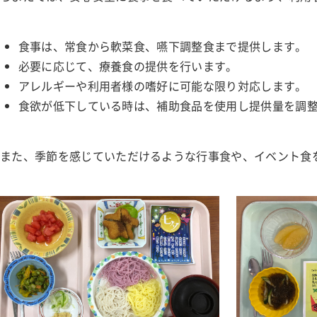
乳腺外科
肛門外科
食事は、常食から軟菜食、嚥下調整食まで提供します。
必要に応じて、療養食の提供を行います。
整形外科
アレルギーや利用者様の嗜好に可能な限り対応します。
泌尿器科
食欲が低下している時は、補助食品を使用し提供量を調
眼科
また、季節を感じていただけるような行事食や、イベント食
皮膚科
麻酔科