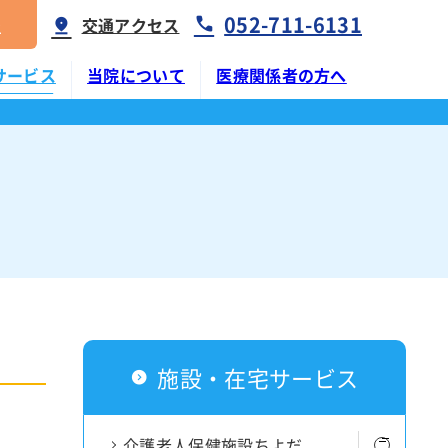
052-711-6131
報
交通アクセス
サービス
当院について
医療関係者の方へ
センター
ステーションちよだ
患者さんへのお願い
よくある質問
内視鏡センター
介護支援事業所ちよだ
医師紹介
交通アクセス
内視鏡外科手術センター
下肢静脈瘤・リンパ浮腫・血管センター
交通アクセス
インターネット予約
東海腹部ヘルニアセンター
フロアマップ
手外科センター
施設・在宅サービス
相談窓口のご案内
チーム
栄養サポートチーム
よくある質問
介護老人保健施設ちよだ