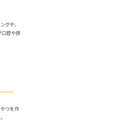
ニングや、
が口腔や摂
おやつを作
す。