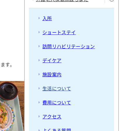
認知症ケアサポートチーム
緩和ケアチーム
入所
摂食・嚥下チーム
ショートステイ
骨粗鬆症リエゾンサービス（OLS）チー
訪問リハビリテーション
ム
デイケア
います。
施設案内
生活について
費用について
アクセス
よくある質問