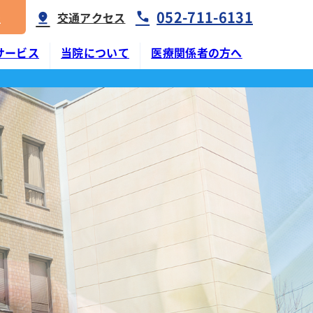
052-711-6131
報
交通アクセス
サービス
当院について
医療関係者の方へ
センター
ステーションちよだ
患者さんへのお願い
よくある質問
内視鏡センター
介護支援事業所ちよだ
医師紹介
交通アクセス
内視鏡外科手術センター
下肢静脈瘤・リンパ浮腫・血管センター
交通アクセス
インターネット予約
東海腹部ヘルニアセンター
フロアマップ
手外科センター
相談窓口のご案内
チーム
栄養サポートチーム
よくある質問