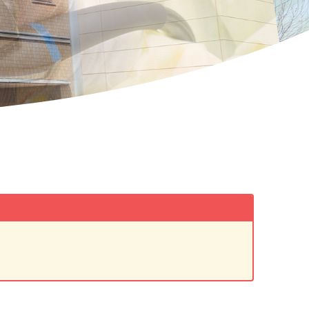
認知症ケアサポートチーム
緩和ケアチーム
摂食・嚥下チーム
骨粗鬆症リエゾンサービス（OLS）チー
ム