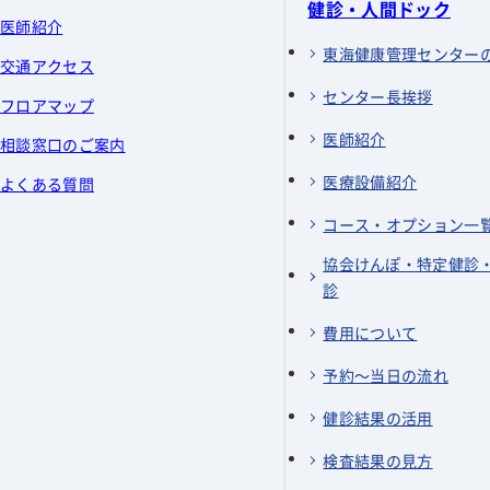
外来医師担当表
循環器内科
入院の手続
薬剤科
健診・人間ドック
医師紹介
休診情報
呼吸器内科
入院生活
放射線科
東海健康管理センター
交通アクセス
夜間・休日救急診療
糖尿病内科
入院費用とお支払い
検査科
センター長挨拶
フロアマップ
マイナ保険証
神経内科
お部屋について
リハビリテーション
医師紹介
相談窓口のご案内
外科
お見舞い、付きそい
臨床工学科
医療設備紹介
よくある質問
呼吸器外科
栄養科
コース・オプション一
乳腺外科
看護部
肛門外科
協会けんぽ・特定健診
医療安全部
診
整形外科
感染制御部
費用について
泌尿器科
地域医療連携センタ
眼科
予約～当日の流れ
内視鏡センター
皮膚科
内視鏡外科手術セン
健診結果の活用
麻酔科
下肢静脈瘤・リンパ
検査結果の見方
血管センター