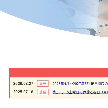
乳腺外科
肛門外科
整形外科
泌尿器科
眼科
皮膚科
麻酔科
重要
2026年4月～2027年3月 祝日開院
2026.03.27
重要
第1・3・5土曜日の休診と祝日（
2025.07.18