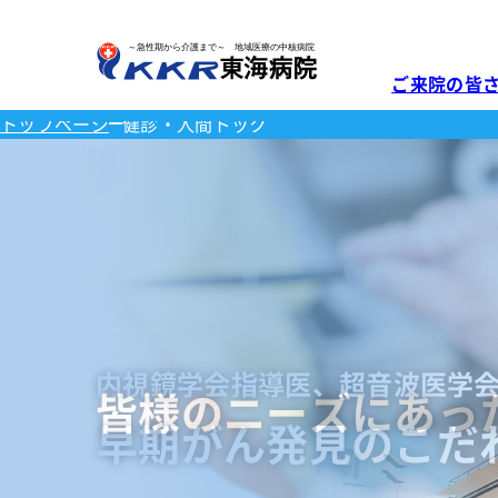
ご来院の皆
トップページ
健診・人間ドック
診療科
ご来院の皆さまへ
診療科・部門
健診・人間ドック
施設・在宅サービス
当院について
医療関係者の方へ
外来のご案内
東海健康管理
介護老人保健
院長挨拶
地域医療連携
消化器内科
診察につい
入所
センター長挨
理念と沿革
患者さんの予
循環器内科
外来医師担
ショートス
呼吸器内科
医師紹介
病院概要
連携医療機関
休診情報
デイケア
糖尿病内科
夜間・休日
訪問リハビ
病院併設型により
医療設備紹介
施設認定・基
保険薬局の方
内視鏡学会指導医、超音波医学
神経内科
皆様のニーズにあっ
マイナ保険
施設案内
早期がん発見のこだ
精密検査・治療まで
コース・オプ
公示物につい
外科
生活につい
呼吸器外科