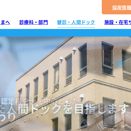
採用情
さまへ
診療科・部門
健診・人間ドック
施設・在宅
部門
センターの特徴
施設ちよだ
センター
入院のご案内
協会けんぽ・特定健診・がん検診
東海病院 広報誌
訪問看護
薬剤科
て
費用について
入院の手続
拶
約方法
費用について
当院の取り組み
指定居宅
放射線科
当表
テイ
アクセス
入院生活
検査科
予約～当日の流れ
よくある質問
入院費用とお支払い
リハビリテーション科
救急診療
リテーション
感染防止対策
お部屋について
準
へ
健診結果の活用
会認定検査士を中心とした
臨床工学科
た人間ドックを目指します
証
所定疾患施設療養費算定状況
お見舞い、付きそい
わり
一貫してサポートします
ション一覧
て
検査結果の見方
栄養科
て
採用情報
看護部