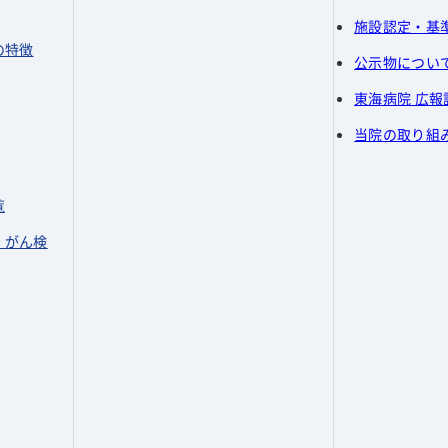
ショートステイ
施設認定・基
デイケア
の特徴
公示物につい
訪問リハビリテーション
東海病院 広報
施設案内
科
当院の取り組
生活について
費用について
覧
アクセス
よくある質問
・がん検
感染防止対策
所定疾患施設療養費算定状
ー
況
採用情報
ター
浮腫・